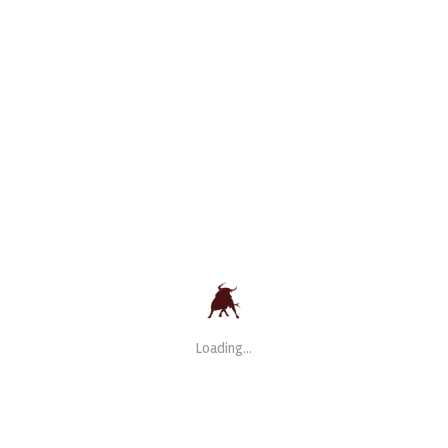
INE RECIPES
ger sodales tellus in arcu dictum, ut
isl ac libero suscipit placerat.
 vestibulum nec. In id sodales...
Loading...